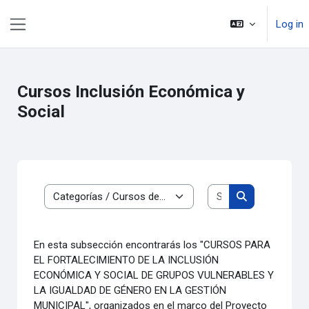
Skip to main content
Log in
Side panel
Cursos Inclusión Económica y
Social
Search courses
Course categories
Search course
En esta subsección encontrarás los "CURSOS PARA
EL FORTALECIMIENTO DE LA INCLUSIÓN
ECONÓMICA Y SOCIAL DE GRUPOS VULNERABLES Y
LA IGUALDAD DE GÉNERO EN LA GESTIÓN
MUNICIPAL
", organizados en el marco del Proyecto