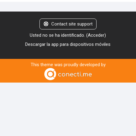
Contact site support
Usted no se ha identificado. (
Acceder
)
Descargar la app para dispositivos móviles
This theme was proudly developed by