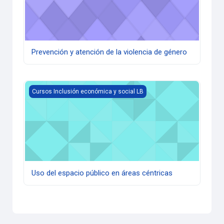
Prevención y atención de la violencia de género
Uso del espacio público en áreas céntricas
Cursos Inclusión económica y social LB
Uso del espacio público en áreas céntricas