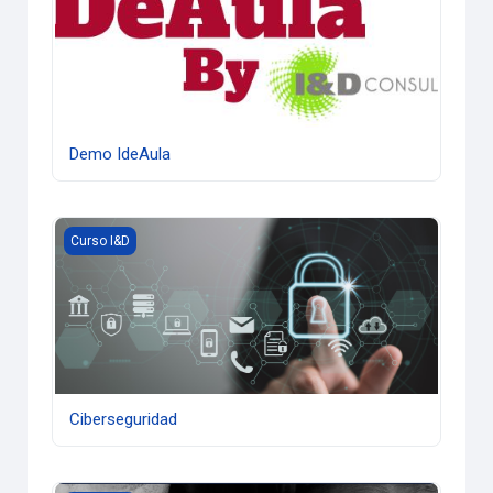
Demo IdeAula
Ciberseguridad
Curso I&D
Ciberseguridad