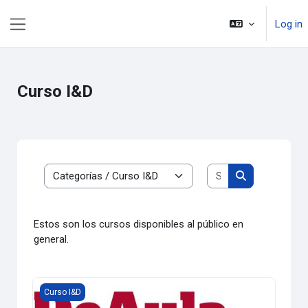
Skip to main content
Log in
Side panel
Curso I&D
Search courses
Course categories
Search course
Estos son los cursos disponibles al público en
general.
Demo IdeAula
Curso I&D